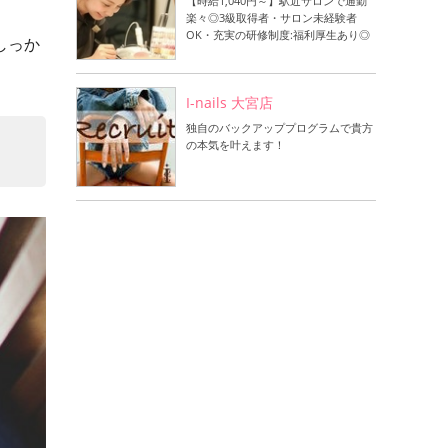
【時給1,040円～】駅近サロンで通勤
楽々◎3級取得者・サロン未経験者
OK・充実の研修制度:福利厚生あり◎
しっか
I-nails 大宮店
独自のバックアッププログラムで貴方
の本気を叶えます！