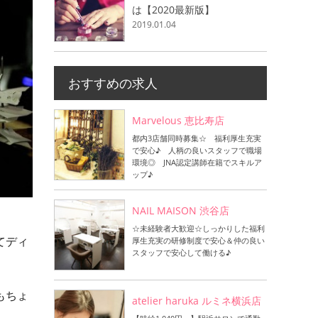
は【2020最新版】
2019.01.04
おすすめの求人
Marvelous 恵比寿店
都内3店舗同時募集☆ 福利厚生充実
で安心♪ 人柄の良いスタッフで職場
環境◎ JNA認定講師在籍でスキルア
ップ♪
NAIL MAISON 渋谷店
☆未経験者大歓迎☆しっかりした福利
てディ
厚生充実の研修制度で安心＆仲の良い
スタッフで安心して働ける♪
もちょ
atelier haruka ルミネ横浜店