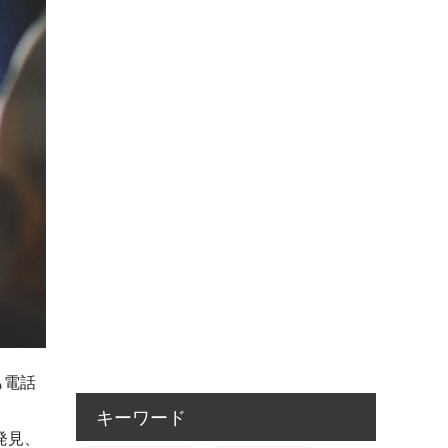
も電話
キーワード
発見、