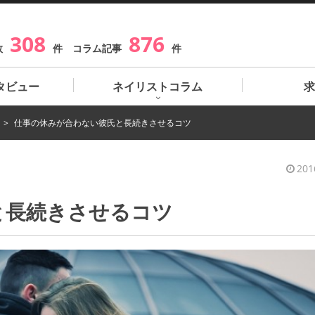
308
876
数
件 コラム記事
件
タビュー
ネイリストコラム
求
仕事の休みが合わない彼氏と長続きさせるコツ
201
と長続きさせるコツ