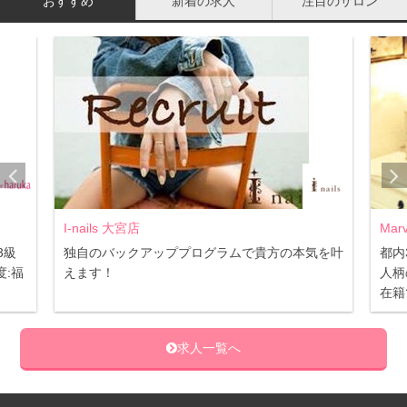
おすすめ
新着の求人
注目のサロン
Marvelous 恵比寿店
NAI
気を叶
都内3店舗同時募集☆ 福利厚生充実で安心♪
☆未
人柄の良いスタッフで職場環境◎ JNA認定講師
研修
在籍でスキルアップ♪
ける
求人一覧へ