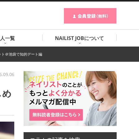
人一覧
NAILIST JOBについて
ット＠池袋で知的デート編
6.09.06
しめ