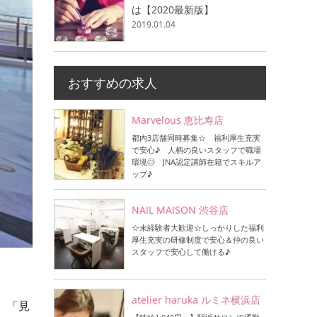
は【2020最新版】
2019.01.04
おすすめの求人
Marvelous 恵比寿店
都内3店舗同時募集☆ 福利厚生充実
で安心♪ 人柄の良いスタッフで職場
環境◎ JNA認定講師在籍でスキルア
ップ♪
NAIL MAISON 渋谷店
☆未経験者大歓迎☆しっかりした福利
厚生充実の研修制度で安心＆仲の良い
スタッフで安心して働ける♪
atelier haruka ルミネ横浜店
。「見