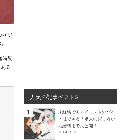
みが少
ね。
随時配
もある
人気の記事ベスト5
未経験でもネイリストのバイ
トはできる？求人の探し方か
ら給料まで大公開！
2019.10.20