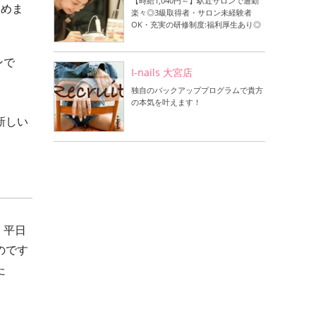
【時給1,040円～】駅近サロンで通勤
しめま
楽々◎3級取得者・サロン未経験者
OK・充実の研修制度:福利厚生あり◎
ンで
I-nails 大宮店
独自のバックアッププログラムで貴方
の本気を叶えます！
新しい
。平日
のです
た