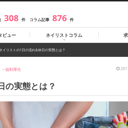
308
876
数
件 コラム記事
件
タビュー
ネイリストコラム
求
ネイリストの1日の流れ&休日の実態とは？
201
ト
・
福利厚生
日の実態とは？