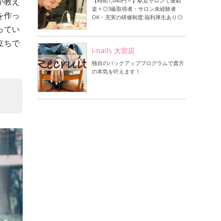
か教え
【時給1,040円～】駅近サロンで通勤
楽々◎3級取得者・サロン未経験者
を作っ
OK・充実の研修制度:福利厚生あり◎
ってい
立ちで
I-nails 大宮店
独自のバックアッププログラムで貴方
の本気を叶えます！