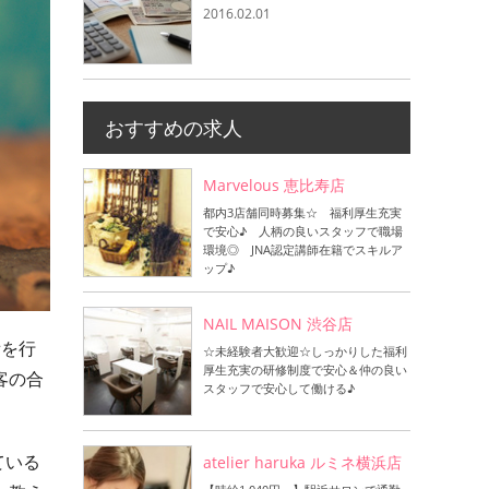
2016.02.01
おすすめの求人
Marvelous 恵比寿店
都内3店舗同時募集☆ 福利厚生充実
で安心♪ 人柄の良いスタッフで職場
環境◎ JNA認定講師在籍でスキルア
ップ♪
NAIL MAISON 渋谷店
備を行
☆未経験者大歓迎☆しっかりした福利
厚生充実の研修制度で安心＆仲の良い
客の合
スタッフで安心して働ける♪
ている
atelier haruka ルミネ横浜店