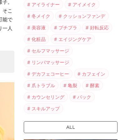
様子。
アイライナー
アイメイク
。そこ
冬メイク
クッションファンデ
可能で
美容液
プチプラ
好転反応
り一人
化粧品
エイジングケア
セルフマッサージ
リンパマッサージ
デカフェコーヒー
カフェイン
爪トラブル
亀裂
酵素
カウンセリング
パック
スキルアップ
ALL