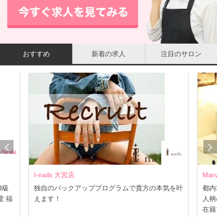
おすすめ
新着の求人
注目のサロン
I-nails 大宮店
Mar
3級
独自のバックアッププログラムで貴方の本気を叶
都内
:福
えます！
人柄
在籍