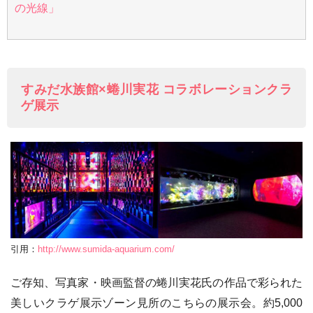
の光線」
すみだ水族館×蜷川実花 コラボレーションクラ
ゲ展示
引用：
http://www.sumida-aquarium.com/
ご存知、写真家・映画監督の蜷川実花氏の作品で彩られた
美しいクラゲ展示ゾーン見所のこちらの展示会。約5,000