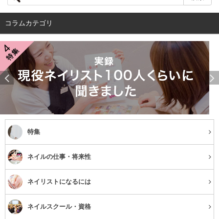
コラムカテゴリ
ではそもそも、どうして独学でのネイルの勉強、資格の取
特集
得は難しいのでしょうか？
ネイルの仕事・将来性
以下のような独学ならではデメリットが関係していると考
えられます。
ネイリストになるには
直接技術指導を受ける事ができない
ネイルスクール・資格