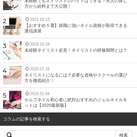
未経験でもネイリストのバイトはできる？求人の探し
はネイルスクールでも100時間前後のカリキュラムが組ま
方から給料まで大公開！
れる程
ですので、独学だと相当な期間じっくりと腰を据え
2021.10.13
て勉強に取り組む必要があるでしょう。
【おすすめ５選】就職に強いネイル資格が取得できる
通信講座
さらに1級ともなると、通信講座でも対策不可能と言われ
2019.10.29
ています。
1級の取得では通学制スクールで300時間のカ
未経験ネイリスト必見！ネイリストの研修期間とは？
リキュラムを修了しても合格率が6～7割程度
しかないので
すから、独学でそのレベルに辿り着ける人は、本当にほん
2020.07.16
の一握りになってしまいます。
ネイリストになるには？必要な資格やスクールの選び
方を徹底紹介！
2019.01.04
独学が難しいとされる理由は？
セルフネイル初心者に絶対おすすめのジェルネイルキ
ットは【2020最新版】
コラムの記事を検索する