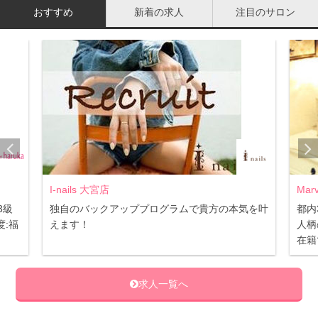
い部分が分からないままになってしまいます。
おすすめ
新着の求人
注目のサロン
モチベーションの維持が難しい
一緒に学ぶ仲間がいるスクールと違い、独学ではこれだけ
大変な勉強に、孤独に取り組まなければなりません。
検定に落ちる可能性も高く（2級は全体で合格率40％弱。
独学では更に下がるでしょう。）、心が折れないようにす
るにはとても強い意志が必要になります。
I-nails 大宮店
Mar
3級
独自のバックアッププログラムで貴方の本気を叶
都内
否定的な意見ばかりになってしまいましたね。
:福
えます！
人柄
しかし、中にはこれだけ高いハードルを乗り越え、2級ど
在籍
ころか1級に合格する人も、ごく少数ですが存在します。
求人一覧へ
茨の道になるのは間違いありませんが、次に独学でネイル
の勉強をする方法をご紹介します。