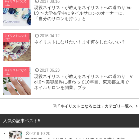
2017.08.16
ネイリストになる
には
現役ネイリストが教えるネイリストへの道のり Vo
l.9 〜大学在学中にネイルサロンのオーナーに。
「自分のサロンを持つ」と...
2016.04.12
ネイリストになる
には
ネイリストになりたい！まず何をしたらいい？
いきなり全否定から入ってしまうようで心苦しいですが、
現実的な問題として、独学で簡単に取れるのはネイリスト
2017.06.23
ネイリストになる
には
技能検定の3級、ジェルネイル検定の初級までではないで
現役ネイリストが教えるネイリストへの道のり V
ol.6〜美容業界に携わって10年目、東京都立川で
しょうか。ネイリスト検定2級以上や、ジェルネイル検定
ネイルサロンを開業。プラ...
の中級以上の取得に関しては、もちろん無理ではありませ
んが、難易度はかなり高くなります。
「ネイリストになるには」カテゴリ一覧へ
というのも、3級は基本的なネイルケアが試験内容である
人気の記事ベスト5
のに対し、2級はプロのネイリストとしてサロンワークを
2019.10.20
こなせるレベルが求められるからです。
2級取得のために