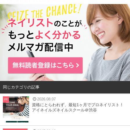
2
独学が難しいとされる理由は？
3
独学で勉強する方法
4
就職活動やサロンワークへの影響は？
5
通信講座なら自分のペースで学べる
6
やはり独学では厳しい、という方は通学を
7
最後に
独学でネイリストの資格を取る難易度は？
同じカテゴリの記事
2026.08.07
PR
資格にとらわれず、最短1ヶ月でプロネイリスト！
アイネイルズネイルスクール＠渋谷