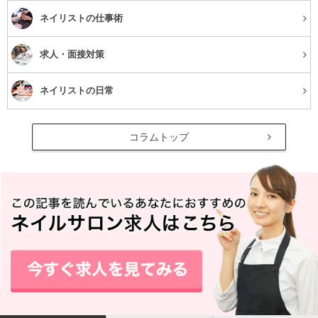
ネイリストの仕事術
ネイルアートは非常に高度な技術が必要とされます。
これはやはり、参考書やDVDを見て全てが理解できるも
求人・面接対策
のではないので、講師からの指導を直接受けられるスクー
ルとでは身につく技術の質・スピード共に大きく劣ってし
ネイリストの日常
まいます。
コラムトップ
疑問をすぐに解決できない
ネイルの勉強をしていると、必ず分からない部分が出てき
ます。
しかし独学ではその疑問をすぐに解消することができませ
ん。
単発のセミナーや講習会を受講する時に、インストラクタ
ーに質問するなどの方法がありますが、それまで分からな