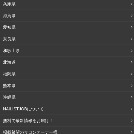
教材を買う
兵庫県
滋賀県
ネイリスト技能検定試験を実施しているJNAが、テクニカ
愛知県
ルシステムシリーズというオフィシャル教材
を出していま
す。
奈良県
レベル別に内容が別れており、テキストやDVDは5000円
和歌山県
前後と高価ですが、ネットショップや古本屋で中古を安く
北海道
購入することもできます。
独学で勉強する上では必須アイテムなので、必ず目指すレ
福岡県
ベルのものを用意しましょう。
熊本県
沖縄県
youtubeを活用する
NAILISTJOBについて
youtubeにはネイルアートの基本から検定対策まで、非常
無料で最新情報をお届け！
に多くの動画が投稿されています。
掲載希望のサロンオーナー様