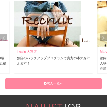
I-nails 大宮店
Mar
3級
独自のバックアッププログラムで貴方の本気を叶
都内
:福
えます！
人柄
在籍
求人一覧へ