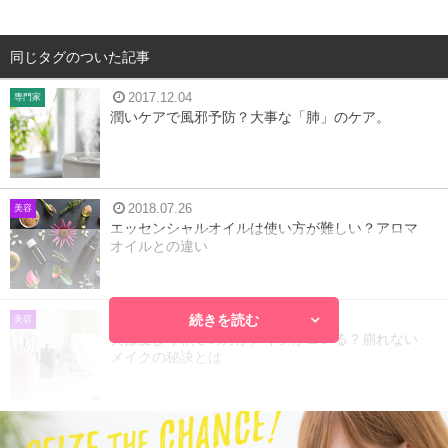
同じタグのついた記事
2017.12.04
専門家
潤いケアで風邪予防？大事な「肺」のケア。
2018.07.26
美容
エッセンシャルオイルは使い方が難しい？アロマ
オイルとの違い
続きを読む
2017.10.10
美容
実は夏より秋冬の方がメイクがヨレる？崩れない
メイクの秘訣とは