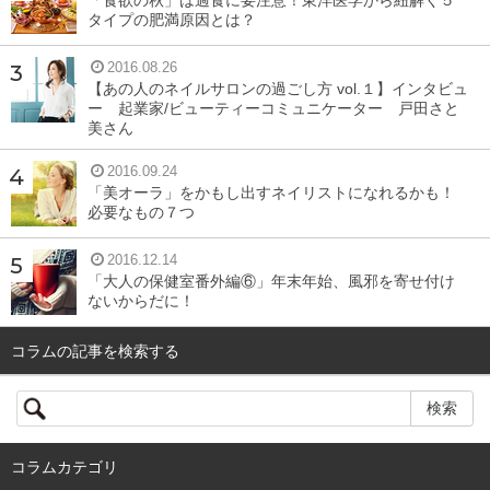
「食欲の秋」は過食に要注意！東洋医学から紐解く５
タイプの肥満原因とは？
2016.08.26
【あの人のネイルサロンの過ごし方 vol.１】インタビュ
ー 起業家/ビューティーコミュニケーター 戸田さと
美さん
2016.09.24
「美オーラ」をかもし出すネイリストになれるかも！
必要なもの７つ
2016.12.14
「大人の保健室番外編⑥」年末年始、風邪を寄せ付け
ないからだに！
コラムの記事を検索する
コラムカテゴリ