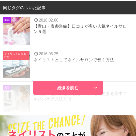
同じタグのついた記事
2018.02.06
美容
【青山・表参道編】口コミが多い人気ネイルサロ
ン５選
2016.05.25
ネイリストになる
には
ネイリストとしてネイルサロンで働く方法
続きを読む
2018.02.23
美容
後ろ姿にも自信を持ちたい！自宅でできる背中ニ
キビのケア方法とは