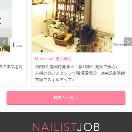
Marvelous 恵比寿店
NAI
気を叶
都内3店舗同時募集☆ 福利厚生充実で安心♪
☆未
人柄の良いスタッフで職場環境◎ JNA認定講師
研修
在籍でスキルアップ♪
ける
求人一覧へ