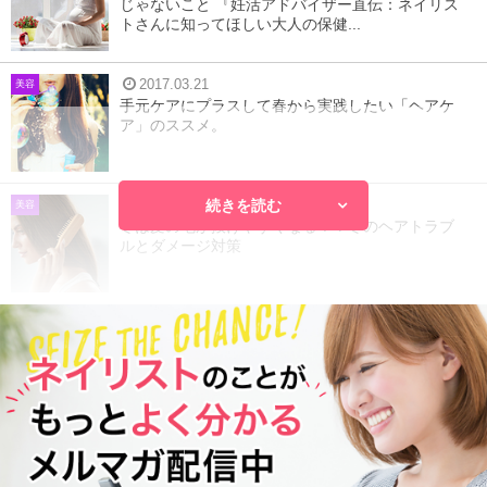
じゃないこと 『妊活アドバイザー直伝：ネイリス
トさんに知ってほしい大人の保健...
2017.03.21
美容
手元ケアにプラスして春から実践したい「ヘアケ
ア」のススメ。
続きを読む
2017.12.18
美容
冬は髪の毛が抜けやすくなる！？冬のヘアトラブ
ルとダメージ対策