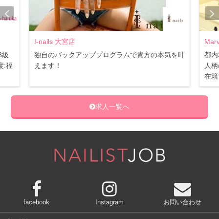
Marvelous 恵比寿店
NAI
気を叶
都内3店舗同時募集☆ 福利厚生充実で安心♪
☆未
人柄の良いスタッフで職場環境◎ JNA認定講師
研修
在籍でスキルアップ♪
ける
求人一覧へ
facebook
Instagram
お問い合わせ