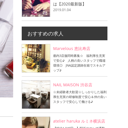
は【2020最新版】
2019.01.04
おすすめの求人
Marvelous 恵比寿店
都内3店舗同時募集☆ 福利厚生充実
で安心♪ 人柄の良いスタッフで職場
環境◎ JNA認定講師在籍でスキルア
ップ♪
NAIL MAISON 渋谷店
☆未経験者大歓迎☆しっかりした福利
厚生充実の研修制度で安心＆仲の良い
スタッフで安心して働ける♪
atelier haruka ルミネ横浜店