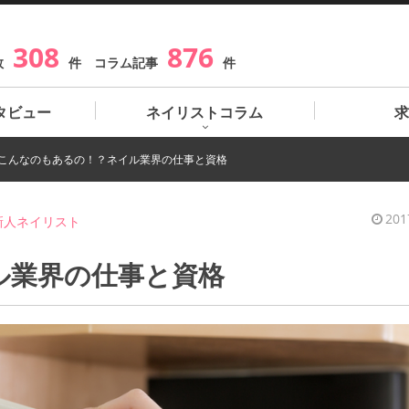
308
876
数
件 コラム記事
件
タビュー
ネイリストコラム
求
こんなのもあるの！？ネイル業界の仕事と資格
201
新人ネイリスト
ル業界の仕事と資格