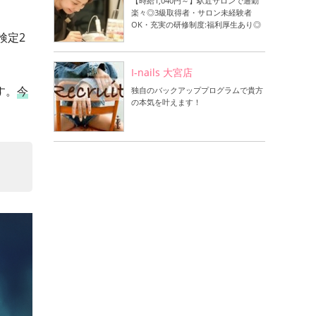
【時給1,040円～】駅近サロンで通勤
楽々◎3級取得者・サロン未経験者
OK・充実の研修制度:福利厚生あり◎
検定2
I-nails 大宮店
す。
今
独自のバックアッププログラムで貴方
の本気を叶えます！