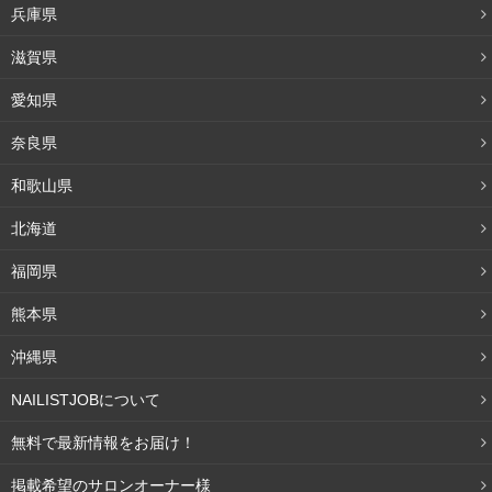
兵庫県
滋賀県
愛知県
奈良県
和歌山県
北海道
福岡県
施術したネイルやチップなどを撮影する際、背景がどうな
熊本県
るかも重要なポイントです。こちらも先ほどの小物と同様
沖縄県
に、あまりにも主張の強い背景だとネイルがかすんでしま
います。
NAILISTJOBについて
無料で最新情報をお届け！
おススメはホワイトやベージュにわずかに柄が入った背景
です。
基本的にホワイトやベージュはどんなカラーやアー
掲載希望のサロンオーナー様