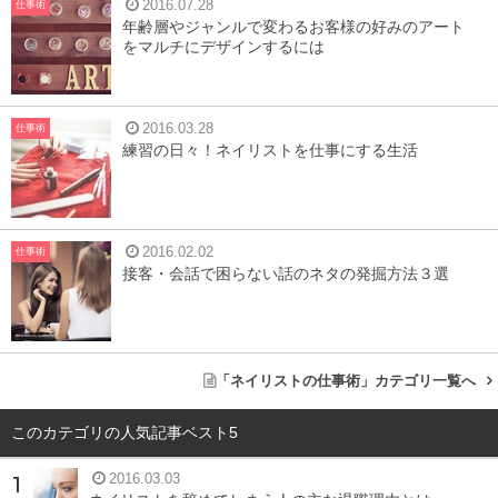
2016.07.28
仕事術
年齢層やジャンルで変わるお客様の好みのアート
をマルチにデザインするには
最近のスマホはデジカメと同じくらいに高機能なものが多
2016.03.28
仕事術
いので、基本的にはどちらで撮影しても大丈夫です。
練習の日々！ネイリストを仕事にする生活
デジカメの方が高機能であることは間違いないのですが、
「ネイル」という被写体に限定するのであれば接写がほと
んどです。
2016.02.02
仕事術
接客・会話で困らない話のネタの発掘方法３選
マクロ機能やフォーカスなどスマホでも十分に対応ができ
ます。
そもそもネイリストがネイル写真を撮る理由としては、単
「ネイリストの仕事術」カテゴリ一覧へ
なる記録用だけでなくインスタなどのSNSにアップするの
が目的という方がほとんどですので、
スマホなら撮影して
このカテゴリの人気記事ベスト5
そのままアプリなどで加工してアップができる
ので楽チン
2016.03.03
ですね。