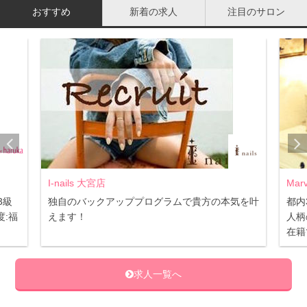
おすすめ
新着の求人
注目のサロン
ネット上にアップされたネイル写真を見ていると、背景に
キラキラのネックレスが置いてあったり、花と一緒に撮っ
I-nails 大宮店
Mar
ているカットが多く見られます。
3級
独自のバックアッププログラムで貴方の本気を叶
都内
:福
えます！
人柄
先述したように、ライフスタイルに溶け込んだ小物なら良
在籍
いのですが、いかにも撮影のために置きました！というよ
うな小物は古臭い印象が否めないですし、あまり目立つ小
求人一覧へ
物を置いてしまうと、メインは小物なのかネイルなのかが
受け手にわかりづらくなってしまいます。