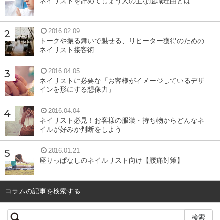
ネイリストを辞めてしまう人の主な退職理由とは
サロンのホームページ作成や広告作成のための撮影であれ
2016.02.09
ば、今後データを編集することを想定しデジカメを使用す
トークや振る舞いで魅せる、リピーター獲得のための
ることをおススメします。
ネイリスト接客術
2016.04.05
ネイリストに必要な「お客様がイメージしているデザ
流行とともに変わるポージング
インを形にする想像力」
2016.04.04
ネイリスト必見！お客様の服装・持ち物からどんなネ
イルが好みか判断をしよう
2016.01.21
座りっぱなしのネイルリスト向け【腰痛対策】
コラムの記事を検索する