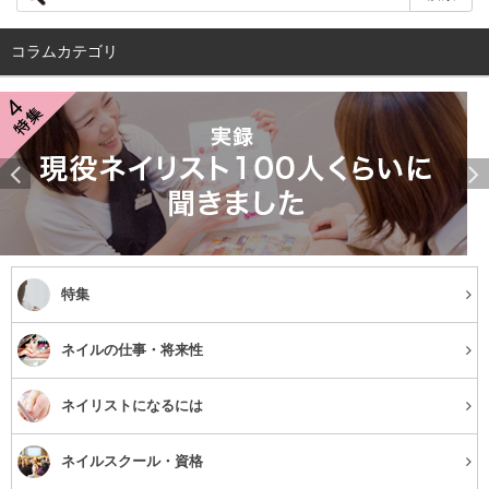
コラムカテゴリ
ネイルチップのみや、実際に施術した人間の手を撮影する
等、さまざまな構図があります。特に時代とともに変わる
のが人の手を撮る際のポージングです。一昔前だとネイル
をした手をクロスして重ねたポーズが多く撮影されていま
した。
しかし、ここ最近はクロスのポーズはあまり流行っていま
特集
せん。スタバのカップを握りしめたり、お気に入りのマニ
ネイルの仕事・将来性
キュアボトルを持ったり、スイーツを食べる時、さりげな
く髪をかきあげたり等、
「ネイル＋日常の一コマ」のポー
ネイリストになるには
ジングがインスタグラムなどでよく見られます。
ネイルスクール・資格
SNSが発達している昨今、ただネイルのデザインがわかる