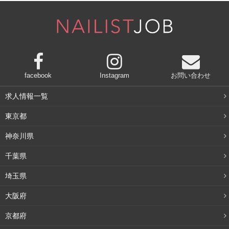
大切なのは「撮りたい作品のどこを一番見せたいか」とい
うことです。
例えば、キラキラのビジューをデザインしたネイルならア
ートが主役なのでそこにフォーカスを当て、他はぼかす。
facebook
Instagram
お問い合わせ
ワンカラージェルのウルツヤ感を伝えたいのなら、ツヤ感
求人情報一覧
が分かるようなホワイトバランスにする、という具合で
東京都
す。小物はあくまでも脇役ということを念頭に、
余計なも
のは外して必要なもののみ写すようにしましょう。
神奈川県
千葉県
埼玉県
背景の色は？
大阪府
京都府