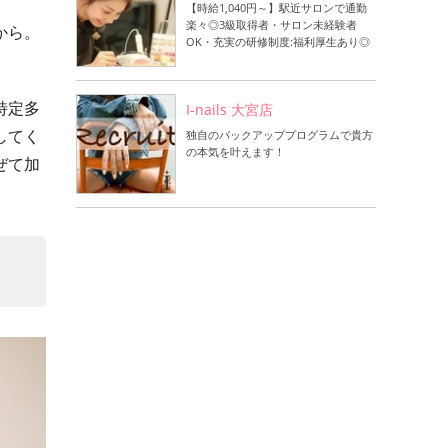
【時給1,040円～】駅近サロンで通勤
楽々◎3級取得者・サロン未経験者
から。
OK・充実の研修制度:福利厚生あり◎
特定多
I-nails 大宮店
してく
独自のバックアッププログラムで貴方
の本気を叶えます！
ぜて加