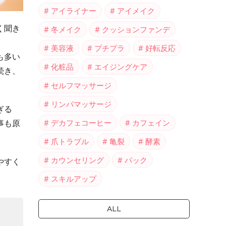
アイライナー
アイメイク
く聞き
冬メイク
クッションファンデ
美容液
プチプラ
好転反応
も多い
化粧品
エイジングケア
続き、
セルフマッサージ
リンパマッサージ
ぎる
事も原
デカフェコーヒー
カフェイン
爪トラブル
亀裂
酵素
カウンセリング
パック
やすく
スキルアップ
ALL