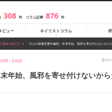
308
876
数
件 コラム記事
件
タビュー
ネイリストコラム
求
と身体の整え方
「大人の保健室番外編⑥」年末年始、風邪を寄せ付けないから
201
康習慣
・
豆知識
年末年始、風邪を寄せ付けないから