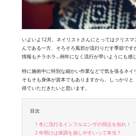
いよいよ12月。ネイリストさんにとってはクリス
んである一方、そろそろ風邪が流行りだす季節です
情報もチラホラ…例年になく流行が早いようにも感
特に施術中に特別な細かい作業などで気を張るネイ
そもそも身体が資本でもありますから、しっかりと「
得ていただきたいと思います。
目次
1
冬に流行るインフルエンザの弱点を知れ！「
2
年明けは体調を崩しやすいって本当？