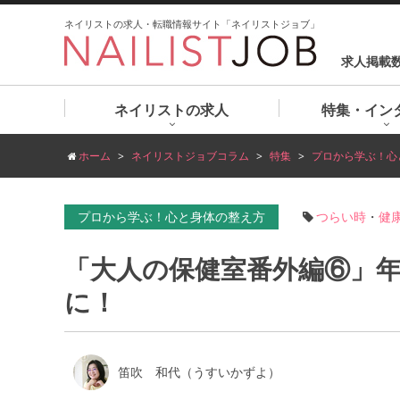
ネイリストの求人・転職情報サイト「ネイリストジョブ」
求人掲載
ネイリストの求人
特集・イン
ホーム
ネイリストジョブコラム
特集
プロから学ぶ！心
プロから学ぶ！心と身体の整え方
つらい時
・
健
「大人の保健室番外編⑥」
に！
笛吹 和代（うすいかずよ）