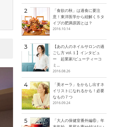
「食欲の秋」は過食に要注
意！東洋医学から紐解く５タ
イプの肥満原因とは？
2016.10.14
【あの人のネイルサロンの過
ごし方 vol.１】インタビュ
ー 起業家/ビューティーコ
ミ…
2016.08.26
「美オーラ」をかもし出すネ
イリストになれるかも！必要
なもの７つ
2016.09.24
「大人の保健室番外編⑥」年
末年始、風邪を寄せ付けない