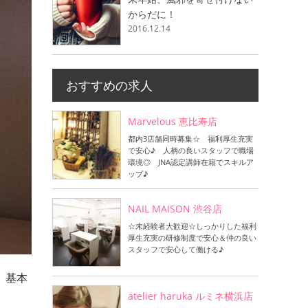
からだに！
2016.12.14
おすすめの求人
Marvelous 恵比寿店
都内3店舗同時募集☆ 福利厚生充実
で安心♪ 人柄の良いスタッフで職場
環境◎ JNA認定講師在籍でスキルア
ップ♪
NAIL MAISON 渋谷店
☆未経験者大歓迎☆しっかりした福利
厚生充実の研修制度で安心＆仲の良い
スタッフで安心して働ける♪
、基本
atelier haruka ルミネ横浜店