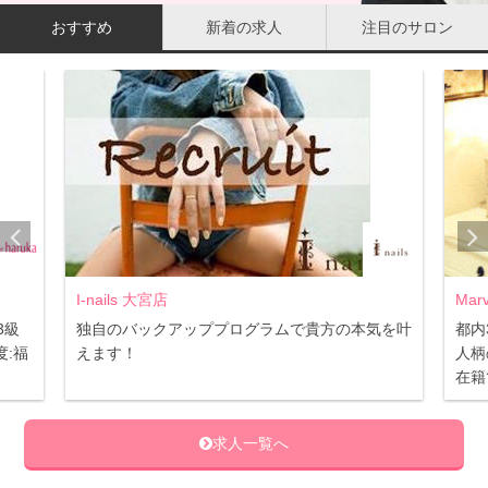
おすすめ
新着の求人
注目のサロン
Marvelous 恵比寿店
NAI
気を叶
都内3店舗同時募集☆ 福利厚生充実で安心♪
☆未
人柄の良いスタッフで職場環境◎ JNA認定講師
研修
在籍でスキルアップ♪
ける
求人一覧へ