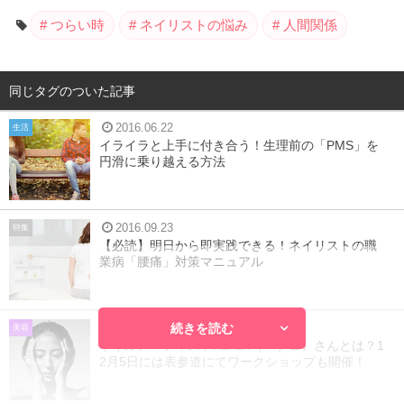
つらい時
ネイリストの悩み
人間関係
同じタグのついた記事
2016.06.22
生活
イライラと上手に付き合う！生理前の「PMS」を
円滑に乗り越える方法
2016.09.23
特集
【必読】明日から即実践できる！ネイリストの職
業病「腰痛」対策マニュアル
続きを読む
2016.12.01
美容
ネイルアーティストHana4（ハナヨ）さんとは？1
2月5日には表参道にてワークショップも開催！