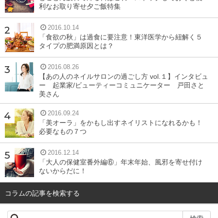
利なお取り寄せ夕ご飯特集
2016.10.14
「食欲の秋」は過食に要注意！東洋医学から紐解く５
タイプの肥満原因とは？
2016.08.26
【あの人のネイルサロンの過ごし方 vol.１】インタビュ
ー 起業家/ビューティーコミュニケーター 戸田さと
美さん
2016.09.24
「美オーラ」をかもし出すネイリストになれるかも！
必要なもの７つ
2016.12.14
「大人の保健室番外編⑥」年末年始、風邪を寄せ付け
ないからだに！
コラムの記事を検索する